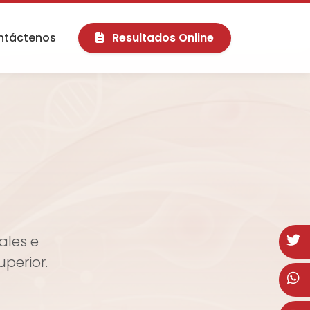
ntáctenos
Resultados Online
ales e
uperior.